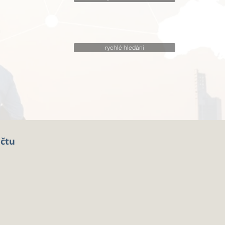
rychlé hledání
účtu