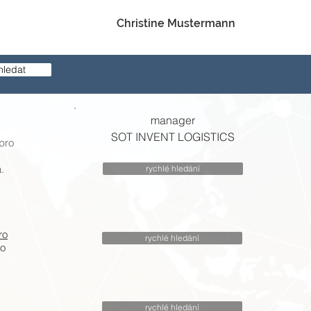
Christine Mustermann
hledat
manager
SOT INVENT LOGISTICS
pro
.
rychlé hledání
ro
rychlé hledání
ro
rychlé hledání