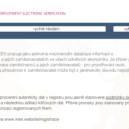
EMPLOYMENT ELECTRONIC VERIFICATION
rychlé hledání
vy
V pracuje jako jednotná mezinárodní databáze informací o
a jejich zaměstnavatelích ve všech odvětvích ekonomiky. Je zřízen 
fikace zaměstnanců a jejich zaměstnavatelů - pro prověřování osob,
a a příslušnost k zaměstnavateli může být z jakéhokoliv důvodu nejistá
procentní autenticity dat v registru jsou jasně stanovené
podmínky p
a následnou editaci klíčových dat. Přísné procesy jsou stanoveny p
torizaci registrovaných firem.
 na
www.irew.website/registrace