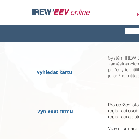
IREW
'
EEV.online
IREW
'
EEV
.online
Systém IREW´EE
zaměstnancích 
potřeby identi
vyhledat kartu
jejichž identit
Pro udržení sto
registraci osob
Vyhledat firmu
registraci a au
Více informací