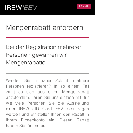
MENU
IREW
'EEV
Mengenrabatt anfordern
Bei der Registration mehrerer
Personen gewähren wir
Mengenrabatte
Werden Sie in naher Zukunft mehrere
Personen registrieren? In so einem Fall
zahlt es sich aus einen Mengenrabatt
anzufordern. Teilen Sie uns einfach mit, für
wie viele Personen Sie die Ausstellung
einer IREW eID Card EEV beantragen
werden und wir stellen Ihnen den Rabatt in
Ihrem Firmenkonto ein. Diesen Rabatt
haben Sie für immer.