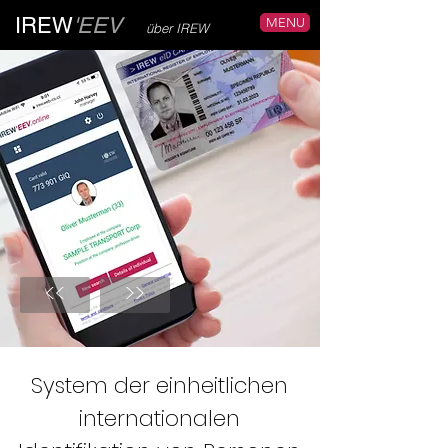
IREW
'EEV
MENU
über IREW
<<
>>
System der einheitlichen
internationalen