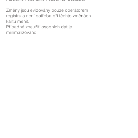
Změny jsou evidovány pouze operátorem
registru a není potřeba při těchto změnách
kartu měnit.
Případné zneužití osobních dat je
minimalizováno.
EEV Open Card - A
EEV Open Card - B