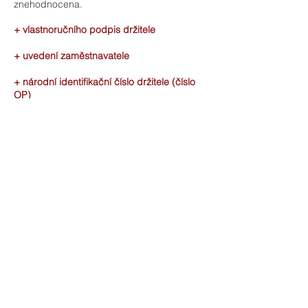
znehodnocena.
+ vlastnoručního podpis držitele
+ uvedení zaměstnavatele
+ národní identifikační číslo držitele (číslo
OP)
EEV Company Card - A
EEV Company Card - B