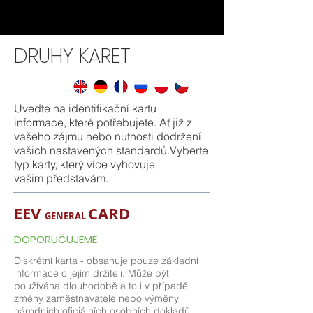
DRUHY KARET
Uveďte na identifikační kartu
informace, které potřebujete. Ať již z
vašeho zájmu nebo nutnosti dodržení
vašich nastavených standardů.Vyberte
typ karty, který více vyhovuje
vašim představám.
EEV
CARD
GENERAL
DOPORUČUJEME
Diskrétní karta - obsahuje pouze základní
informace o jejím držiteli. Může být
používána dlouhodobě a to i v případě
změny zaměstnavatele nebo výměny
národních oficiálních osobních dokladů.