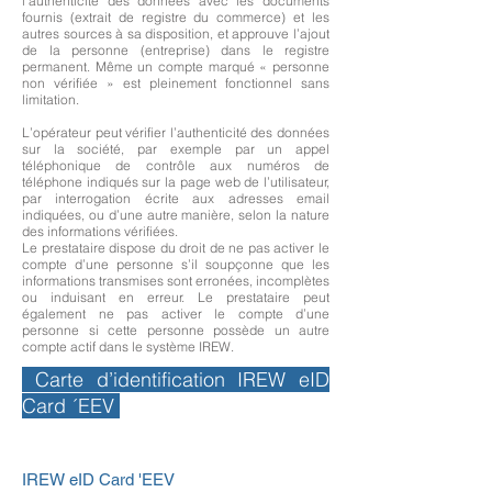
l’authenticité des données avec les documents
fournis (extrait de registre du commerce) et les
autres sources à sa disposition, et approuve l’ajout
de la personne (entreprise) dans le registre
permanent. Même un compte marqué « personne
non vérifiée » est pleinement fonctionnel sans
limitation.
L’opérateur peut vérifier l’authenticité des données
sur la société, par exemple par un appel
téléphonique de contrôle aux numéros de
téléphone indiqués sur la page web de l’utilisateur,
par interrogation écrite aux adresses email
indiquées, ou d’une autre manière, selon la nature
des informations vérifiées.
Le prestataire dispose du droit de ne pas activer le
compte d’une personne s’il soupçonne que les
informations transmises sont erronées, incomplètes
ou induisant en erreur. Le prestataire peut
également ne pas activer le compte d’une
personne si cette personne possède un autre
compte actif dans le système IREW.
Carte d’identification IREW eID
Card ´EEV
IREW eID Card 'EEV