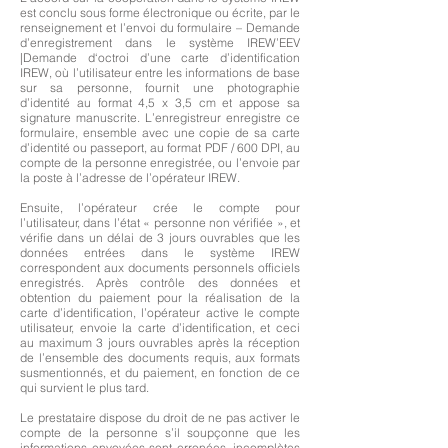
est conclu sous forme électronique ou écrite, par le
renseignement et l’envoi du formulaire – Demande
d’enregistrement dans le système IREW’EEV
|Demande d‘octroi d’une carte d’identification
IREW, où l’utilisateur entre les informations de base
sur sa personne, fournit une photographie
d’identité au format 4,5 x 3,5 cm et appose sa
signature manuscrite. L’enregistreur enregistre ce
formulaire, ensemble avec une copie de sa carte
d’identité ou passeport, au format PDF / 600 DPI, au
compte de la personne enregistrée, ou l’envoie par
la poste à l’adresse de l’opérateur IREW.
Ensuite, l’opérateur crée le compte pour
l’utilisateur, dans l’état « personne non vérifiée », et
vérifie dans un délai de 3 jours ouvrables que les
données entrées dans le système IREW
correspondent aux documents personnels officiels
enregistrés. Après contrôle des données et
obtention du paiement pour la réalisation de la
carte d’identification, l’opérateur active le compte
utilisateur, envoie la carte d’identification, et ceci
au maximum 3 jours ouvrables après la réception
de l’ensemble des documents requis, aux formats
susmentionnés, et du paiement, en fonction de ce
qui survient le plus tard.
Le prestataire dispose du droit de ne pas activer le
compte de la personne s’il soupçonne que les
informations envoyées sont erronées, incomplètes