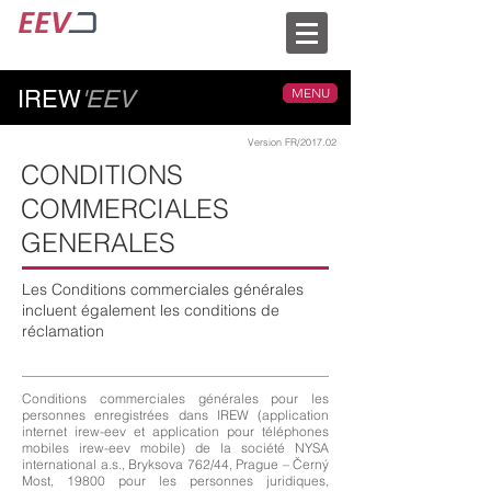
MENU
IREW
'EEV
Version FR/2017.02
CONDITIONS
COMMERCIALES
GENERALES
Les Conditions commerciales générales
incluent également les conditions de
réclamation
Conditions commerciales générales pour les
personnes enregistrées dans IREW (application
internet irew-eev et application pour téléphones
mobiles irew-eev mobile) de la société NYSA
international a.s., Bryksova 762/44, Prague – Černý
Most, 19800 pour les personnes juridiques,