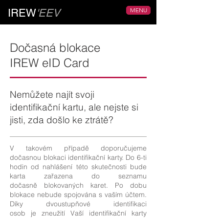
MENU
IREW
'EEV
Dočasná blokace
IREW eID Card
Nemůžete najít svoji
identifikační kartu, ale nejste si
jisti, zda došlo ke ztrátě?
V takovém případě doporučujeme
dočasnou blokaci identifikační karty. D
o 6-ti
hodin od nahlášení této skutečnosti bude
karta zařazena do seznamu
dočasně blokovaných karet. Po dobu
blokace nebude spojována s vaším účtem.
Díky dvoustupňové identifikaci
osob je zneužití Vaší identifikační karty